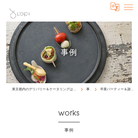
事例
東京都内のデリバリー＆ケータリングはL'api catering ＆ delivery
事例
卒業パーティー＆謝恩会 600名様
works
事例