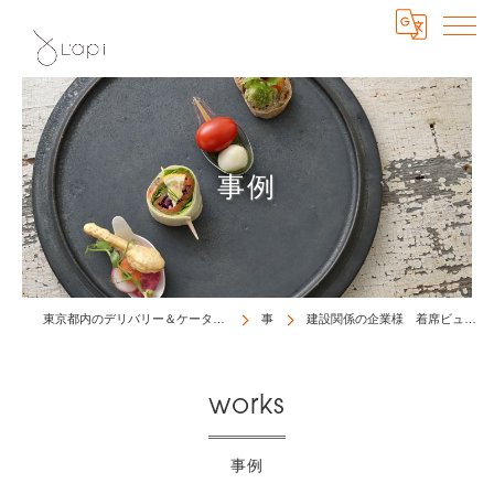
事例
東京都内のデリバリー＆ケータリングはL'api catering ＆ delivery
事例
建設関係の企業様 着席ビュフェスタイル120名様パーティー
works
事例