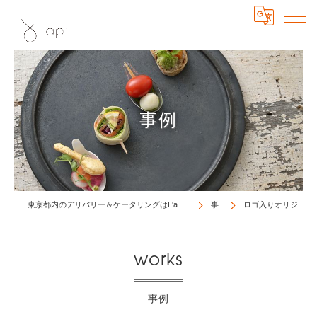
事例
東京都内のデリバリー＆ケータリングはL'api catering ＆ delivery
事例
ロゴ入りオリジナルお菓子
works
事例